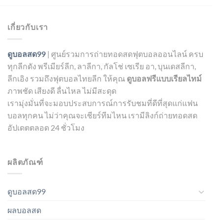
เกี่ยวกับเรา
ดูบอลสด99
| ศูนย์รวมการถ่ายทอดสดฟุตบอลออนไลน์ ครบ
ทุกลีกดัง พรีเมียร์ลีก, ลาลีกา, กัลโช่ เซเรีย อา, บุนเดสลีกา,
ลีกเอิง รวมถึงฟุตบอลไทยลีก ให้คุณ
ดูบอลฟรีแบบเรียลไทม์
ภาพชัด เสียงดี ลื่นไหล ไม่มีสะดุด
เรามุ่งมั่นที่จะมอบประสบการณ์การรับชมที่ดีที่สุดแก่แฟน
บอลทุกคน ไม่ว่าคุณจะเชียร์ทีมไหน เรามีลิงก์ถ่ายทอดสด
อัปเดตตลอด 24 ชั่วโมง
ผลิตภัณฑ์
ดูบอลสด99
ผลบอลสด