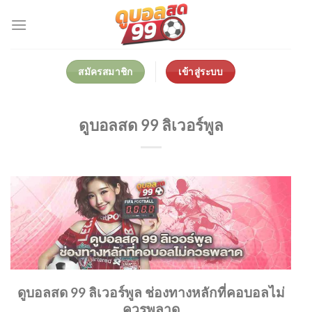
Skip
to
content
สมัครสมาชิก
เข้าสู่ระบบ
ดูบอลสด 99 ลิเวอร์พูล
ดูบอลสด 99 ลิเวอร์พูล ช่องทางหลักที่คอบอลไม่
ควรพลาด