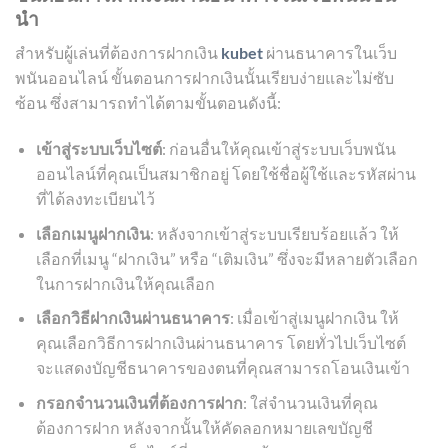
นำ
สำหรับผู้เล่นที่ต้องการฝากเงิน
kubet
ผ่านธนาคารในเว็บ
พนันออนไลน์ ขั้นตอนการฝากเงินนั้นเรียบง่ายและไม่ซับ
ซ้อน ซึ่งสามารถทำได้ตามขั้นตอนดังนี้:
เข้าสู่ระบบเว็บไซต์
: ก่อนอื่นให้คุณเข้าสู่ระบบเว็บพนัน
ออนไลน์ที่คุณเป็นสมาชิกอยู่ โดยใช้ชื่อผู้ใช้และรหัสผ่าน
ที่ได้ลงทะเบียนไว้
เลือกเมนูฝากเงิน
: หลังจากเข้าสู่ระบบเรียบร้อยแล้ว ให้
เลือกที่เมนู “ฝากเงิน” หรือ “เติมเงิน” ซึ่งจะมีหลายตัวเลือก
ในการฝากเงินให้คุณเลือก
เลือกวิธีฝากเงินผ่านธนาคาร
: เมื่อเข้าสู่เมนูฝากเงิน ให้
คุณเลือกวิธีการฝากเงินผ่านธนาคาร โดยทั่วไปเว็บไซต์
จะแสดงบัญชีธนาคารของตนที่คุณสามารถโอนเงินเข้า
กรอกจำนวนเงินที่ต้องการฝาก
: ใส่จำนวนเงินที่คุณ
ต้องการฝาก หลังจากนั้นให้คัดลอกหมายเลขบัญชี