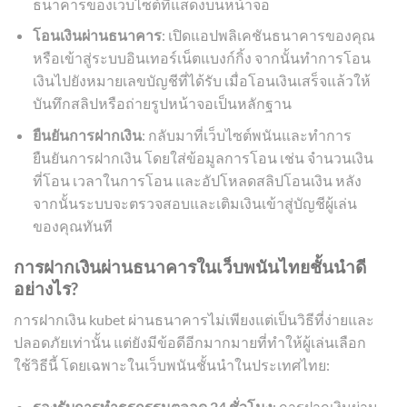
ธนาคารของเว็บไซต์ที่แสดงบนหน้าจอ
โอนเงินผ่านธนาคาร
: เปิดแอปพลิเคชันธนาคารของคุณ
หรือเข้าสู่ระบบอินเทอร์เน็ตแบงก์กิ้ง จากนั้นทำการโอน
เงินไปยังหมายเลขบัญชีที่ได้รับ เมื่อโอนเงินเสร็จแล้วให้
บันทึกสลิปหรือถ่ายรูปหน้าจอเป็นหลักฐาน
ยืนยันการฝากเงิน
: กลับมาที่เว็บไซต์พนันและทำการ
ยืนยันการฝากเงิน โดยใส่ข้อมูลการโอน เช่น จำนวนเงิน
ที่โอน เวลาในการโอน และอัปโหลดสลิปโอนเงิน หลัง
จากนั้นระบบจะตรวจสอบและเติมเงินเข้าสู่บัญชีผู้เล่น
ของคุณทันที
การฝากเงินผ่านธนาคารในเว็บพนันไทยชั้นนำดี
อย่างไร?
การฝากเงิน kubet ผ่านธนาคารไม่เพียงแต่เป็นวิธีที่ง่ายและ
ปลอดภัยเท่านั้น แต่ยังมีข้อดีอีกมากมายที่ทำให้ผู้เล่นเลือก
ใช้วิธีนี้ โดยเฉพาะในเว็บพนันชั้นนำในประเทศไทย:
รองรับการทำธุรกรรมตลอด 24 ชั่วโมง
: การฝากเงินผ่าน