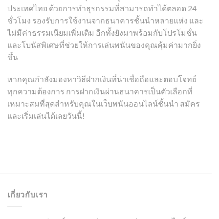
ประเทศไทย ด้วยการทำธุรกรรมที่สามารถทำได้ตลอด 24
ชั่วโมง รองรับการใช้งานจากธนาคารชั้นนำหลายแห่ง และ
ไม่มีค่าธรรมเนียมเพิ่มเติม อีกทั้งยังมาพร้อมกับโปรโมชั่น
และโบนัสพิเศษที่ช่วยให้การเล่นพนันของคุณคุ้มค่ามากยิ่ง
ขึ้น
หากคุณกำลังมองหาวิธีฝากเงินที่น่าเชื่อถือและตอบโจทย์
ทุกความต้องการ การฝากเงินผ่านธนาคารเป็นตัวเลือกที่
เหมาะสมที่สุดสำหรับคุณในเว็บพนันออนไลน์ชั้นนำ สมัคร
และเริ่มเล่นได้เลยวันนี้!
เกี่ยวกับเรา