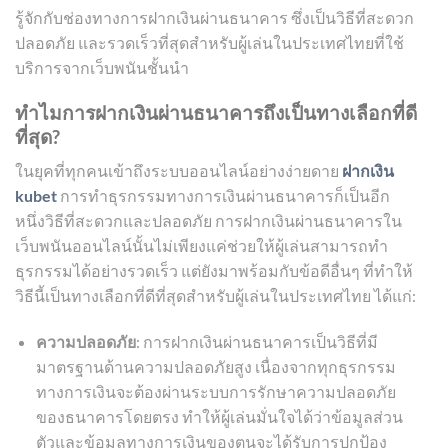
รู้จักกับช่องทางการฝากเงินผ่านธนาคาร ซึ่งเป็นวิธีที่สะดวก
ปลอดภัย และรวดเร็วที่สุดสำหรับผู้เล่นในประเทศไทยที่ใช้
บริการจากเว็บพนันชั้นนำ
ทำไมการฝากเงินผ่านธนาคารถึงเป็นทางเลือกที่ดี
ที่สุด?
ในยุคที่ทุกคนเข้าถึงระบบออนไลน์อย่างง่ายดาย
ฝากเงิน
kubet
การทำธุรกรรมทางการเงินผ่านธนาคารก็เป็นอีก
หนึ่งวิธีที่สะดวกและปลอดภัย การฝากเงินผ่านธนาคารใน
เว็บพนันออนไลน์นั้นไม่เพียงแค่ช่วยให้ผู้เล่นสามารถทำ
ธุรกรรมได้อย่างรวดเร็ว แต่ยังมาพร้อมกับข้อดีอื่นๆ ที่ทำให้
วิธีนี้เป็นทางเลือกที่ดีที่สุดสำหรับผู้เล่นในประเทศไทย ได้แก่:
ความปลอดภัย
: การฝากเงินผ่านธนาคารเป็นวิธีที่มี
มาตรฐานด้านความปลอดภัยสูง เนื่องจากทุกธุรกรรม
ทางการเงินจะต้องผ่านระบบการรักษาความปลอดภัย
ของธนาคารโดยตรง ทำให้ผู้เล่นมั่นใจได้ว่าข้อมูลส่วน
ตัวและข้อมูลทางการเงินของตนจะได้รับการปกป้อง