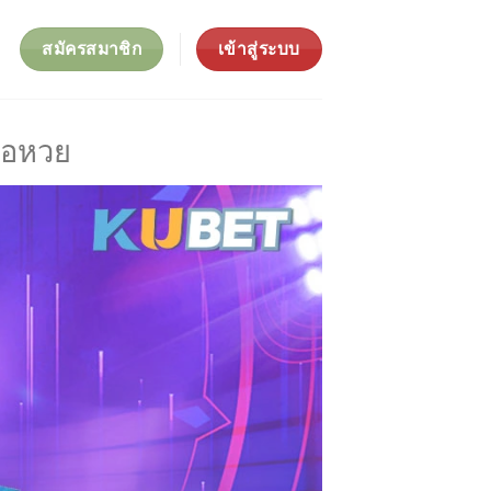
สมัครสมาชิก
เข้าสู่ระบบ
คอหวย