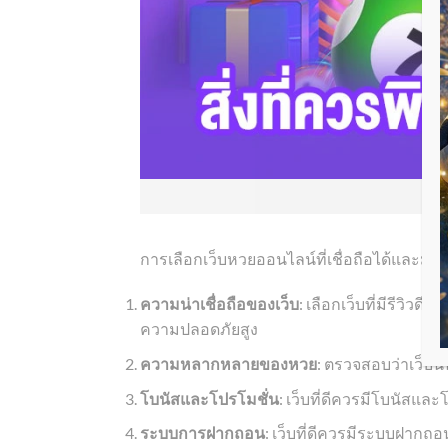
การเลือกเว็บหวยออนไลน์ที่เชื่อถือได้และมีโบนั
ความน่าเชื่อถือของเว็บ
: เลือกเว็บที่มีรีวิวด
ความปลอดภัยสูง
ความหลากหลายของหวย
: ตรวจสอบว่าเว็บนั
โบนัสและโปรโมชั่น
: เว็บที่ดีควรมีโบนัสแล
ระบบการฝากถอน
: เว็บที่ดีควรมีระบบฝากถ