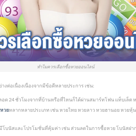
ทำไมควรเลือกซื้อหวยออนไลน์
่างต่อเนื่องเนื่องจากมีข้อดีหลายประการ เช่น:
ตลอด 24 ชั่วโมงจากที่บ้านหรือที่ไหนก็ได้ผ่านสมาร์ทโฟน แท็บเล็ต 
หวย
หลากหลายประเภท เช่น หวยไทย หวยลาว หวยฮานอย หวยหุ้น และห
มีโบนัสและโปรโมชั่นที่คุ้มค่า เช่น ส่วนลดในการซื้อหวย โบนัสฝา