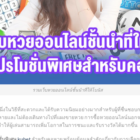
รวมเว็บหวยออนไลน์ชั้นนำที่ให้โบนัส
หนึ่งในวิธีที่สะดวกและได้รับความนิยมอย่างมากสำหรับผู้ที่ชื่นชอ
ายและไม่ต้องเดินทางไปที่แผงขายหวย การซื้อหวยออนไลน์นอก
น ทำให้ผู้เล่นสามารถเพิ่มโอกาสในการชนะและรับรางวัลได้มากขึ้น
่นพิเศษ
kubet
สำหรับคอหวย พร้อมข้อมูลสำคัญเกี่ยวกับการเลือกเว