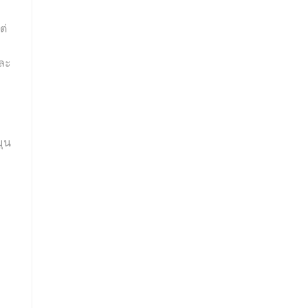
ต่
และ
มุน