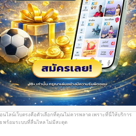
รดิตฟรี!
สล็อตออนไลน์ คาสิโนออนไลน์อันดับหนึ่งมีโปรโมชั่นและโบนัส
น
ครดิตเพิ่ม
เครดิตเล่นสล็อตได้
ัสเพิ่มทุกครั้ง
ตฟรีทดลองเล่นเกมสล็อตที่คุณชื่นชอบได้เลย!
ับหนึ่ง?
อนไลน์เว็บตรงคือตัวเลือกที่คุณไม่ควรพลาด เพราะที่นี่ให้บริการ
 พร้อมระบบที่ลื่นไหล ไม่มีสะดุด