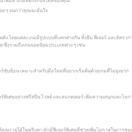
น เพื่อหาเกมที่ตรงกับสไตล์ของคุณ
่อย ๆ จนกว่าคุณจะมั่นใจ
ัง โดยแต่ละเกมมีรูปแบบที่แตกต่างกัน ทั้งธีม ฟีเจอร์ และอัตราก
ด ซึ่งรวมถึงเกมยอดนิยมประเภทต่าง ๆ เช่น
เจอร์ซับซ้อน เหมาะสำหรับมือใหม่ที่อยากเริ่มต้นด้วยเกมที่ไม่ยุ่งยาก
อร์พิเศษอย่างฟรีสปิน ไวลด์ และสแกตเตอร์ เพิ่มความสนุกและโอก
้คุณรวยได้ในพริบตา มักมีฟีเจอร์พิเศษที่ช่วยเพิ่มโอกาสในการชน