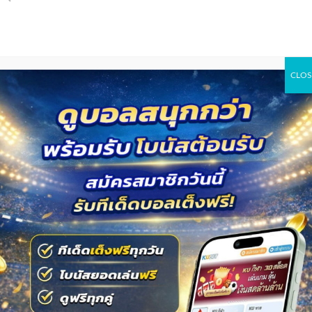
ุณมีโอกาสชนะเงินรางวัลได้มากขึ้น
CLOS
ะโยชน์สูงสุด
ดประโยชน์สูงสุด คุณควรมีเทคนิคในการเล่นเพื่อให้สามารถนำไปใช้ก
 ๆ เกม เพื่อดูว่าเกมไหนมีฟีเจอร์ที่คุณชอบ และมีอัตราการจ่ายที่
ว่าสัญลักษณ์แต่ละตัวมีมูลค่าเท่าไหร่ และฟีเจอร์พิเศษทำงานอย่าง
ำนวนเงินเดิมพันต่อรอบ เพื่อดูว่าแบบไหนให้ผลลัพธ์ดีที่สุด
แต่ละเกมมีรอบโบนัสที่แตกต่างกัน การเล่นหลายรอบจะช่วยให้คุ