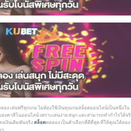
อง เล่นฟรีทุกเกม ไม่ต้องใช้เงินทุนเกมสล็อตออนไลน์เป็นหนึ่งใน
กของคาสิโนออนไลน์ เพราะเล่นง่าย สนุก และสามารถทำกำไรได้จริ
งเงินเดิมพันจริง
สล็อต
ทดลอง เป็นตัวเลือกที่ดีที่สุด ที่ให้คุณได้ลอง
ยว