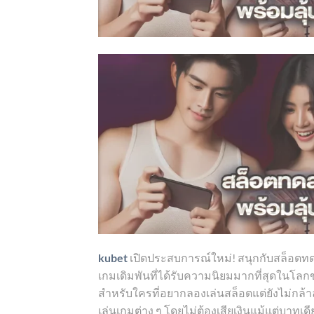
kubet
เปิดประสบการณ์ใหม่! สนุกกับสล็อตทดล
เกมเดิมพันที่ได้รับความนิยมมากที่สุดในโล
สำหรับใครที่อยากลองเล่นสล็อตแต่ยังไม่กล้าล
เล่นเกมต่าง ๆ โดยไม่ต้องเสียเงินแม้แต่บาทเดี